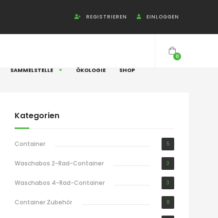
REGISTRIEREN
EINLOGGEN
0
SAMMELSTELLE
ÖKOLOGIE
SHOP
Kategorien
Container
5
Waschabos 2-Rad-Container
3
Waschabos 4-Rad-Container
3
Container Zubehör
8