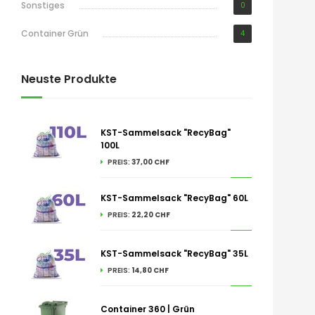
Sonstiges
0
Container Grün
4
Neuste Produkte
KST-Sammelsack "RecyBag"
100L
PREIS:
37,00 CHF
KST-Sammelsack "RecyBag" 60L
PREIS:
22,20 CHF
KST-Sammelsack "RecyBag" 35L
PREIS:
14,80 CHF
Container 360 | Grün