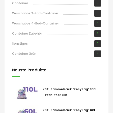
Container
5
Waschabos 2-Rad-Container
3
Waschabos 4-Rad-Container
3
Container Zubehör
8
Sonstiges
0
Container Grün
4
Neuste Produkte
KST-Sammelsack "RecyBag" 100L
PREIS:
37,00 CHF
KST-Sammelsack "RecyBag" 60L